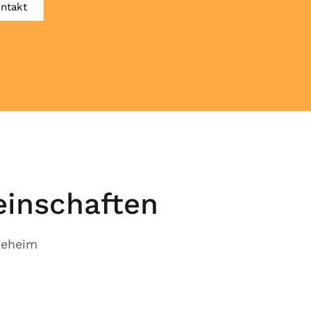
ntakt
einschaften
geheim