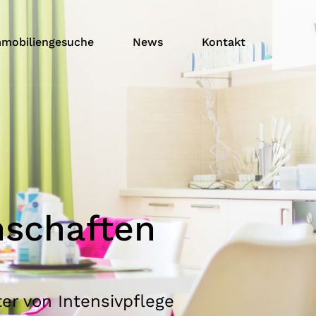
mobiliengesuche
News
Kontakt
nschaften
r von Intensivpflege