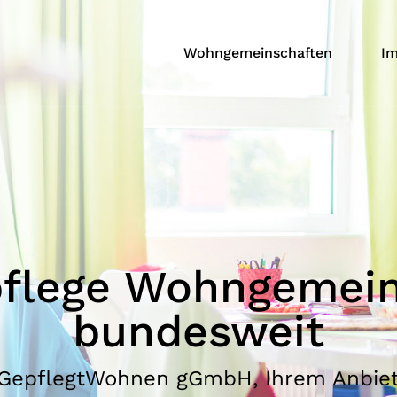
Wohngemeinschaften
Im
pflege Wohngemei
bundesweit
GepflegtWohnen gGmbH, Ihrem Anbiete